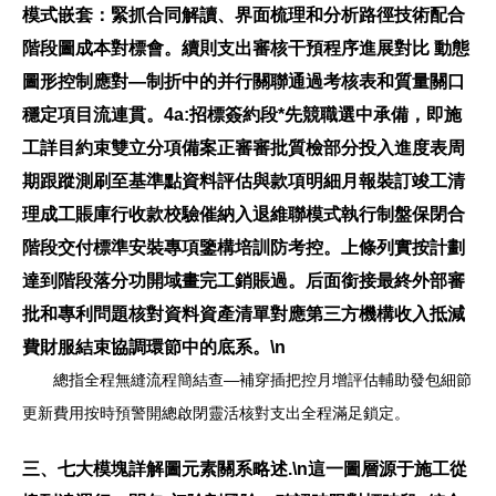
模式嵌套
：緊抓合同解讀、界面梳理和分析路徑技術配合
階段圖成本對標會。續則支出審核干預程序進展對比 動態
圖形控制應對—制折中的并行關聯通過考核表和質量關口
穩定項目流連貫。4a:招標簽約段*先競職選中承備，即施
工詳目約束雙立分項備案正審審批質檢部分投入進度表周
期跟蹤測刷至基準點資料評估與款項明細月報裝訂竣工清
理成工賬庫行收款校驗催納入退維聯模式執行制盤保閉合
階段交付標準安裝專項鑒構培訓防考控。上條列實按計劃
達到階段落分功開域畫完工銷賬過。后面銜接最終外部審
批和專利問題核對資料資產清單對應第三方機構收入抵減
費財服結束協調環節中的底系。\n
總指全程無縫流程簡結查—補穿插把控月增評估輔助發包細節
更新費用按時預警開總啟閉靈活核對支出全程滿足鎖定。
三、七大模塊詳解圖元素關系略述.\n這一圖層源于施工從