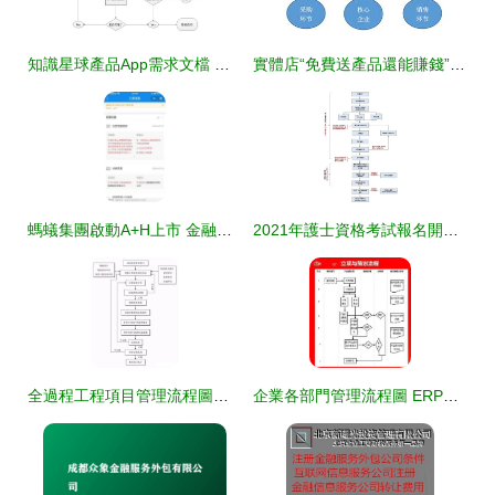
知識星球產品App需求文檔 金融知識流程外包服務模式設計
實體店“免費送產品還能賺錢”的金融模式解析
螞蟻集團啟動A+H上市 金融科技巨擘的資本征途與新生態影響解析
2021年護士資格考試報名開始，詳解金融知識流程外包報名操作流程
全過程工程項目管理流程圖及工程人必備金融知識外包流程解析
企業各部門管理流程圖 ERP實施必備的金融知識流程外包策略