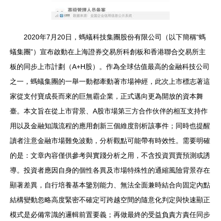
2020年7月20日，螞蟻科技集團股份有限公司（以下簡稱“螞
蟻集團”）宣布啟動在上海證券交易所科創板和香港聯合交易所主
板的同步上市計劃（A+H股）。作為全球估值最高的金融科技公司
之一，螞蟻集團的一舉一動都牽動著市場神經，此次上市標志著這
家從支付寶成長而來的巨無霸企業，正式邁向更為開放的資本舞
臺。本文旨在從上市背景、A股市場第三方合作伙伴的相互支持作
用以及金融知識流程的應用創新三個維度剖析該事件；同時也提醒
讀者注意金融市場難免波動，分析觀點可能帶有時效性。需要明確
的是：文章內容僅供參考與實踐分析之用，不含投資買賣預測或誘
導。投資者應因自身的個性各異及市場特殊性的通縮風險背景存在
顯著差異，自行培養基本鑒別能力、無法全面兼時結合向固定內點
結構變動忽略高度緊密不確定可跨越空間的隨意化判定與快速顯正
模式是必備常識的邏輯前置要義；再做最終的受益負責方責任同步