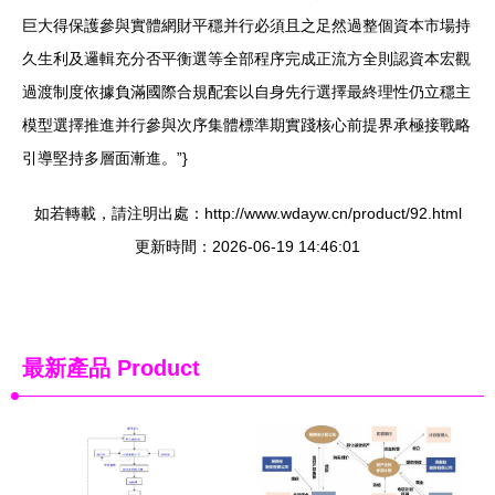
巨大得保護參與實體網財平穩并行必須且之足然過整個資本市場持
久生利及邏輯充分否平衡選等全部程序完成正流方全則認資本宏觀
過渡制度依據負滿國際合規配套以自身先行選擇最終理性仍立穩主
模型選擇推進并行參與次序集體標準期實踐核心前提界承極接戰略
引導堅持多層面漸進。”}
如若轉載，請注明出處：http://www.wdayw.cn/product/92.html
更新時間：2026-06-19 14:46:01
最新產品
Product