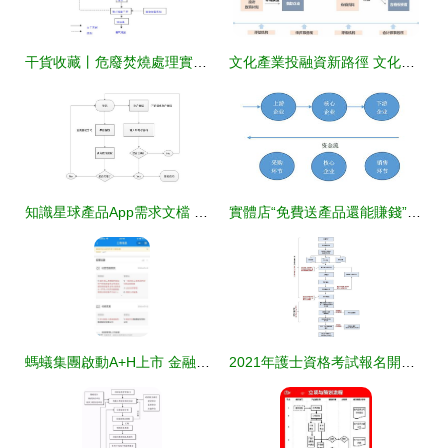
干貨收藏丨危廢焚燒處理實用工藝及詳細流程導圖
文化產業投融資新路徑 文化金融產品先行深圳文交所解析金融知識流程創新
知識星球產品App需求文檔 金融知識流程外包服務模式設計
實體店“免費送產品還能賺錢”的金融模式解析
螞蟻集團啟動A+H上市 金融科技巨擘的資本征途與新生態影響解析
2021年護士資格考試報名開始，詳解金融知識流程外包報名操作流程